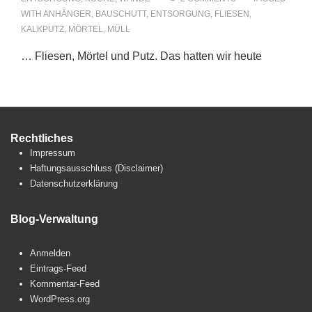
WITH
ANHÄNGER
,
BAUSCHUTT
,
ENTSORGUNG
,
FLIESEN
,
KALKPUTZ
,
MÖRTEL
,
MÜLL
… Fliesen, Mörtel und Putz. Das hatten wir heute
Rechtliches
Impressum
Haftungsausschluss (Disclaimer)
Datenschutzerklärung
Blog-Verwaltung
Anmelden
Eintrags-Feed
Kommentar-Feed
WordPress.org