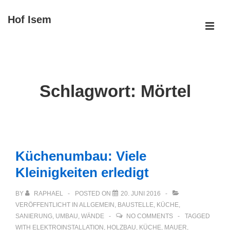
↓
Hof Isem
Zum
ME
Inhalt
Main
Navigation
Schlagwort:
Mörtel
Küchenumbau: Viele
Kleinigkeiten erledigt
BY
RAPHAEL
POSTED ON
20. JUNI 2016
VERÖFFENTLICHT IN
ALLGEMEIN
,
BAUSTELLE
,
KÜCHE
,
SANIERUNG
,
UMBAU
,
WÄNDE
NO COMMENTS
TAGGED
WITH
ELEKTROINSTALLATION
,
HOLZBAU
,
KÜCHE
,
MAUER
,