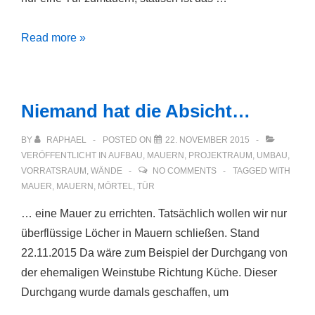
Quellmörtel
Read more »
kreativ
Niemand hat die Absicht…
BY
RAPHAEL
POSTED ON
22. NOVEMBER 2015
VERÖFFENTLICHT IN
AUFBAU
,
MAUERN
,
PROJEKTRAUM
,
UMBAU
,
VORRATSRAUM
,
WÄNDE
NO COMMENTS
TAGGED WITH
MAUER
,
MAUERN
,
MÖRTEL
,
TÜR
… eine Mauer zu errichten. Tatsächlich wollen wir nur
überflüssige Löcher in Mauern schließen. Stand
22.11.2015 Da wäre zum Beispiel der Durchgang von
der ehemaligen Weinstube Richtung Küche. Dieser
Durchgang wurde damals geschaffen, um