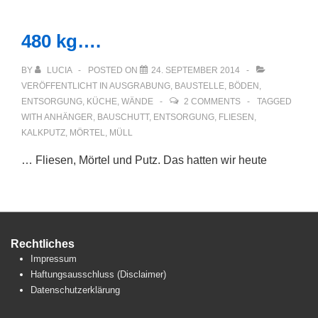
480 kg….
BY
LUCIA
POSTED ON
24. SEPTEMBER 2014
VERÖFFENTLICHT IN
AUSGRABUNG
,
BAUSTELLE
,
BÖDEN
,
ENTSORGUNG
,
KÜCHE
,
WÄNDE
2 COMMENTS
TAGGED
WITH
ANHÄNGER
,
BAUSCHUTT
,
ENTSORGUNG
,
FLIESEN
,
KALKPUTZ
,
MÖRTEL
,
MÜLL
… Fliesen, Mörtel und Putz. Das hatten wir heute
Rechtliches
Impressum
Haftungsausschluss (Disclaimer)
Datenschutzerklärung