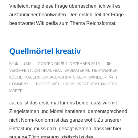
Vielleicht mag diese Frage überraschen, ich will es
ausführlicher beantworten. Den ersten Teil der Frage
beantwortet Wikipedia zum Thema Reichsformat:
Quellmörtel kreativ
BY
LUCIA
POSTED ON
1. DEZEMBER 2015
VERÖFFENTLICHT IN
AUFBAU
,
BAUMATERIAL
,
HEIMWERKEN
,
KÜCHE
,
MAUERN
,
UMBAU
,
VORRATSRAUM
,
WÄNDE
1
COMMENT
TAGGED WITH
HACKS
,
KREATIVITÄT
,
MAUERN
,
MÖRTEL
Ja, es ist das erste mal für uns beide, dass wir mit
Ziegelsteinen und Mörtel hantieren, dementsprechend
nicht Norm-Konform ist das ganze wohl. Zu unserer
Entlastung muss dazu gesagt werden, dass wir hier
nur eine Tür zumauern, statisch ist das …