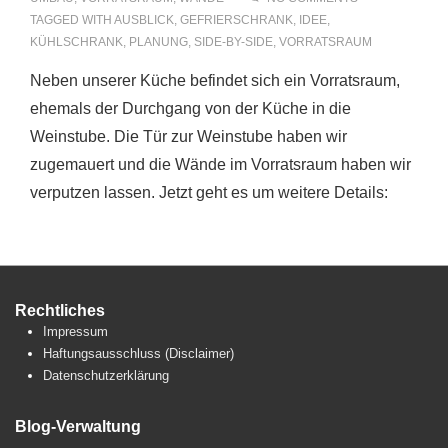
TAGGED WITH
AUSBLICK
,
GEFRIERSCHRANK
,
IDEE
,
KÜHLSCHRANK
,
PLANUNG
,
SIDE-BY-SIDE
,
VORRATSRAUM
Neben unserer Küche befindet sich ein Vorratsraum,
ehemals der Durchgang von der Küche in die
Weinstube. Die Tür zur Weinstube haben wir
zugemauert und die Wände im Vorratsraum haben wir
verputzen lassen. Jetzt geht es um weitere Details:
Rechtliches
Impressum
Haftungsausschluss (Disclaimer)
Datenschutzerklärung
Blog-Verwaltung