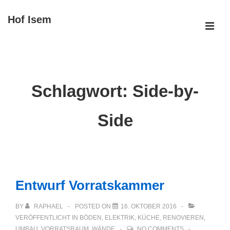
↓
Hof Isem
Zum
ME
Inhalt
Main
Navigation
Schlagwort:
Side-by-
Side
Entwurf Vorratskammer
BY
RAPHAEL
POSTED ON
16. OKTOBER 2016
VERÖFFENTLICHT IN
BÖDEN
,
ELEKTRIK
,
KÜCHE
,
RENOVIEREN
,
UMBAU
,
VORRATSRAUM
,
WÄNDE
NO COMMENTS