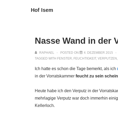
↓
Main
Hof Isem
Zum
Navigat
Inhalt
Nasse Wand in der 
RAPHAEL
POSTED ON
4. DEZEMBER 2015
TAGGED WITH
FENSTER
,
FEUCHTIGKEIT
,
VERPUTZEN
Ich hatte es schon die Tage bemerkt, als ich
in der Vorratskammer
feucht zu sein schein
Heute habe ich den Verputz in der Vorrats
mehrlagige Verputz war doch immerhin einig
Kellerloch.