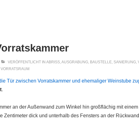
ion
Vorratskammer
VERÖFFENTLICHT IN
ABRISS
,
AUSGRABUNG
,
BAUSTELLE
,
SANIERUNG
,
,
VORRATSRAUM
die Tür zwischen Vorratskammer und ehemaliger Weinstube z
t
.
kammer an
der Außenwand zum Winkel hin großflächig mit einem
e Zentimeter dick und unterhalb des Fensters an der Rückwand 