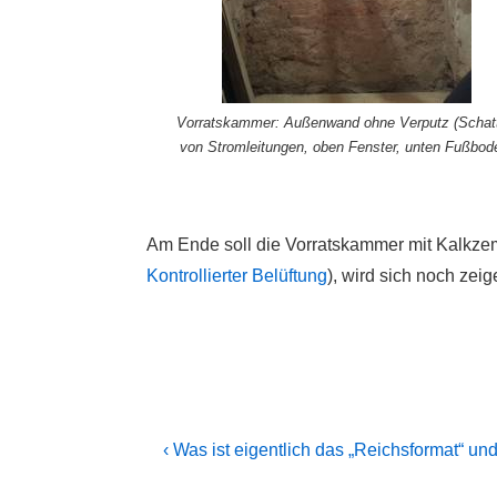
Vorratskammer: Außenwand ohne Verputz (Schat
von Stromleitungen, oben Fenster, unten Fußbod
Am Ende soll die Vorratskammer mit Kalkze
Kontrollierter Belüftung
), wird sich noch zeig
Beitragsnavigation
Previous
‹ Was ist eigentlich das „Reichsformat“ un
Post