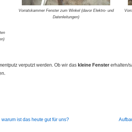
Vorratskammer Fenster zum Winkel (davor Elektro- und
Vor
Datenleitungen)
ten
en)
mentputz verputzt werden. Ob wir das
kleine Fenster
erhalten/
en.
Next
d warum ist das heute gut für uns?
Aufba
Post