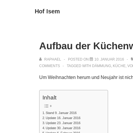
↓
Main
Hof Isem
Zum
Navigat
Inhalt
Aufbau der Küchenw
RAPHAEL
POSTED ON
10. JANUAR 2016
COMMENTS
TAGGED WITH
DÄMMUNG
,
KÜCHE
,
VO
Um Weihnachten herum und Neujahr ist nicht v
Inhalt
Stand 9. Januar 2016
Update 16. Januar 2016
Update 23. Januar 2016
Update 30. Januar 2016