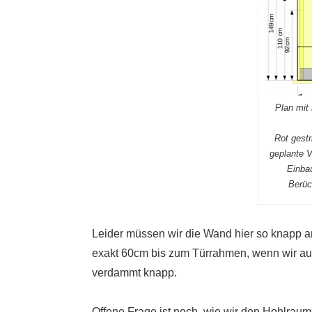
Plan mit
Rot gest
geplante V
Einbau
Berüc
Leider müssen wir die Wand hier so knapp an
exakt 60cm bis zum Türrahmen, wenn wir auf
verdammt knapp.
Offene Frage ist noch, wie wir den Hohlrau