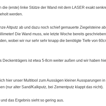
die (erste) linke Stütze der Wand mit dem LASER exakt senkrec
geholt werden.
ganze Altputz ab und dazu noch schief gemauerte Ziegelsteine a
llimeter! Die Wand muss, wie letzte Woche bereits geschriebe
rden, wobei wir nur sehr sehr knapp die benötigte Tiefe von 6
s Deckenträgers ist etwa 5-8cm weiter außen und wir haben hie
ich hier unser Multitool zum Aussägen kleiner Aussparungen in H
n (nur alter Sand/Kalkputz, bei Zementputz klappt das nicht).
und das Ergebnis sieht so gering aus.