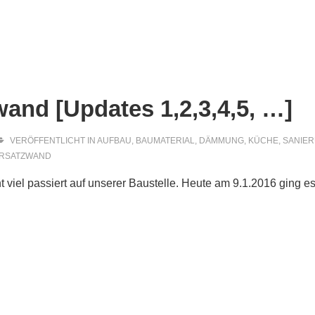
ion
and [Updates 1,2,3,4,5, …]
VERÖFFENTLICHT IN
AUFBAU
,
BAUMATERIAL
,
DÄMMUNG
,
KÜCHE
,
SANIE
RSATZWAND
iel passiert auf unserer Baustelle. Heute am 9.1.2016 ging es 