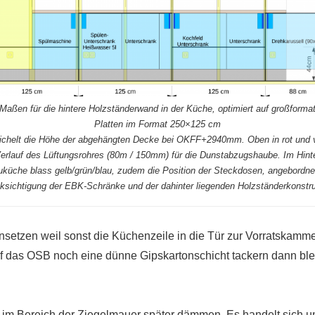
 Maßen für die hintere Holzständerwand in der Küche, optimiert auf großforma
Platten im Format 250×125 cm
richelt die Höhe der abgehängten Decke bei OKFF+2940mm. Oben in rot und vi
erlauf des Lüftungsrohres (80m / 150mm) für die Dunstabzugshaube. Im Hint
küche blass gelb/grün/blau, zudem die Position der Steckdosen, angebordne
ksichtigung der EBK-Schränke und der dahinter liegenden Holzständerkonstru
setzen weil sonst die Küchenzeile in die Tür zur Vorratskammer
 das OSB noch eine dünne Gipskartonschicht tackern dann ble
m im Bereich der Ziegelmauer später dämmen. Es handelt sich