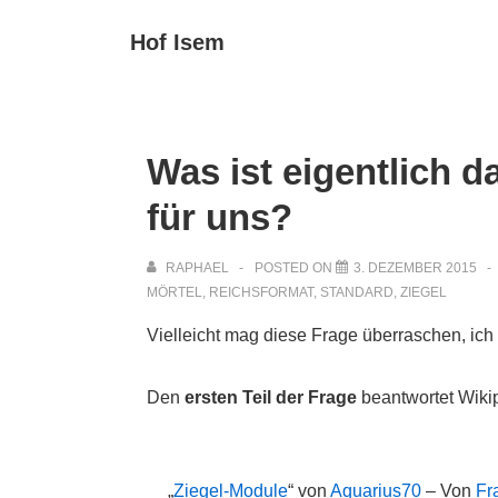
↓
Main
Hof Isem
Zum
Navigat
Inhalt
Was ist eigentlich 
für uns?
RAPHAEL
POSTED ON
3. DEZEMBER 2015
MÖRTEL
,
REICHSFORMAT
,
STANDARD
,
ZIEGEL
Vielleicht mag diese Frage überraschen, ich 
Den
ersten Teil der Frage
beantwortet Wik
„
Ziegel-Module
“ von
Aquarius70
– Von
Fr