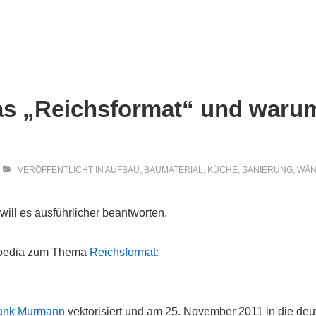
ion
das „Reichsformat“ und warum
VERÖFFENTLICHT IN
AUFBAU
,
BAUMATERIAL
,
KÜCHE
,
SANIERUNG
,
WÄN
will es ausführlicher beantworten.
ipedia zum Thema
Reichsformat:
ank Murmann
vektorisiert und am 25. November 2011 in die deu