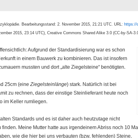
e Enzyklopädie. Bearbeitungsstand: 2. November 2015, 21:21 UTC. URL:
https:/
zember 2015, 23:14 UTC), Creative Commons Shared Alike 3.0 (CC-by-SA-3.
offensichtlich: Aufgrund der Standardisierung war es schon
Herkunft in einem Bauwerk zu kombinieren. Das ist insofern
 zumauern mussten und dort „alte Ziegelsteine“ benötigten.
nd 25cm (eine
Ziegelsteinlänge
) stark. Natürlich ist bei
it zu rechnen, dass der einstige Steinlieferant heute noch
o im Keller rumliegen.
alten Standards und es ist daher auch heutzutage nicht
u finden. Meine Mutter hatte aus irgendeinem Abriss noch 10 M
aben, wie die hier bei uns verbauten (bzw. fehlenden) Steine.