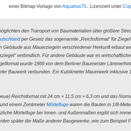
einer Bitmap-Vorlage von
Aquarius70
.. Lizenziert unter
Cop
möglichten den Transport von Baumaterialien über größere Stre
utschland
per Gesetz das sogenannte „Reichsformat“ für Ziegel (
in Gebäude aus Mauerziegeln verschiedener Herkunft erbaut wer
iegel“ verbindlich. Für andere Gebäude war es wirtschaftliche
gelformat wurde 1869 von dem Berliner Baumeister Lämmerhirt
er Bauwerk verbunden. Ein Kubikmeter Mauerwerk inklusive 1
eue) Reichsformat mit 24 cm × 11,5 cm × 6,3 cm und das Norma
e und einem Zentimeter
Mörtelfuge
waren die Bauten in 1/8-Meter
tzliche Mörtelfuge bei Innen- und Außenmaßen ergibt sich immer
den später die Maße anderer Baugewerke, wie zum Beispiel F