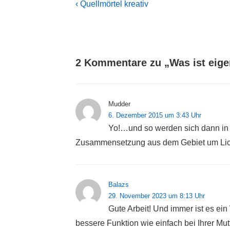
Beitragsnavigation
Previous
‹ Quellmörtel kreativ
Post
is
2 Kommentare zu „
Was ist eig
Mudder
6. Dezember 2015 um 3:43 Uhr
Yo!…und so werden sich dann in 
Zusammensetzung aus dem Gebiet um Lich
Balazs
29. November 2023 um 8:13 Uhr
Gute Arbeit! Und immer ist es ei
bessere Funktion wie einfach bei Ihrer Mutt