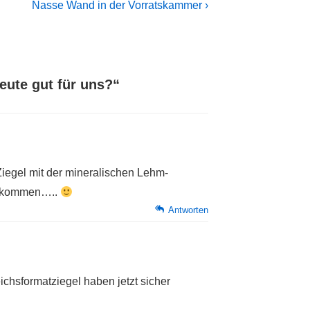
Next
Nasse Wand in der Vorratskammer ›
Post
is
eute gut für uns?
“
iegel mit der mineralischen Lehm-
ße kommen…..
Antworten
ichsformatziegel haben jetzt sicher