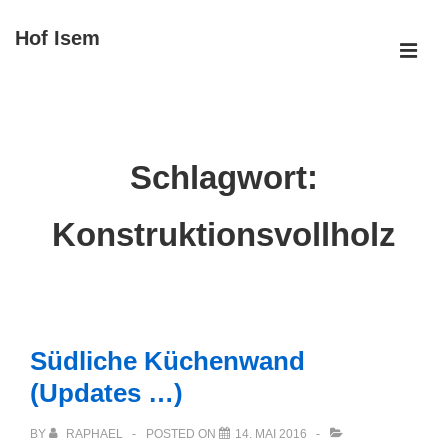
↓
Hof Isem
Zum
ME
Inhalt
Main
Navigation
Schlagwort:
Konstruktionsvollholz
Südliche Küchenwand
(Updates …)
BY
RAPHAEL
POSTED ON
14. MAI 2016