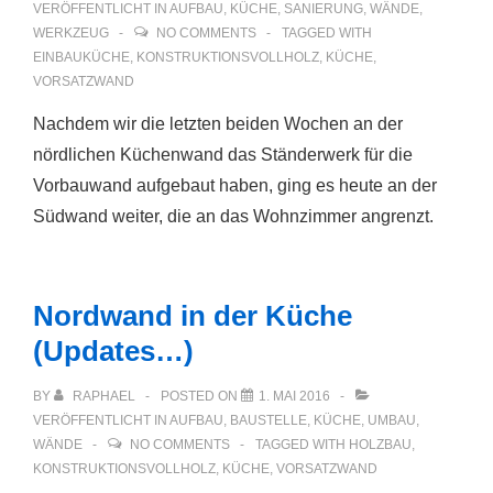
VERÖFFENTLICHT IN
AUFBAU
,
KÜCHE
,
SANIERUNG
,
WÄNDE
,
WERKZEUG
NO COMMENTS
TAGGED WITH
EINBAUKÜCHE
,
KONSTRUKTIONSVOLLHOLZ
,
KÜCHE
,
VORSATZWAND
Nachdem wir die letzten beiden Wochen an der
nördlichen Küchenwand das Ständerwerk für die
Vorbauwand aufgebaut haben, ging es heute an der
Südwand weiter, die an das Wohnzimmer angrenzt.
Nordwand in der Küche
(Updates…)
BY
RAPHAEL
POSTED ON
1. MAI 2016
VERÖFFENTLICHT IN
AUFBAU
,
BAUSTELLE
,
KÜCHE
,
UMBAU
,
WÄNDE
NO COMMENTS
TAGGED WITH
HOLZBAU
,
KONSTRUKTIONSVOLLHOLZ
,
KÜCHE
,
VORSATZWAND