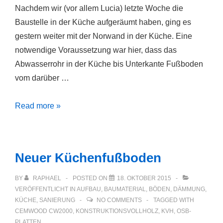
Nachdem wir (vor allem Lucia) letzte Woche die
Baustelle in der Küche aufgeräumt haben, ging es
gestern weiter mit der Norwand in der Küche. Eine
notwendige Voraussetzung war hier, dass das
Abwasserrohr in der Küche bis Unterkante Fußboden
vom darüber …
Nordwand
Read more »
in
der
Küche
Neuer Küchenfußboden
(Updates…)
BY
RAPHAEL
POSTED ON
18. OKTOBER 2015
VERÖFFENTLICHT IN
AUFBAU
,
BAUMATERIAL
,
BÖDEN
,
DÄMMUNG
,
KÜCHE
,
SANIERUNG
NO COMMENTS
TAGGED WITH
CEMWOOD CW2000
,
KONSTRUKTIONSVOLLHOLZ
,
KVH
,
OSB-
PLATTEN