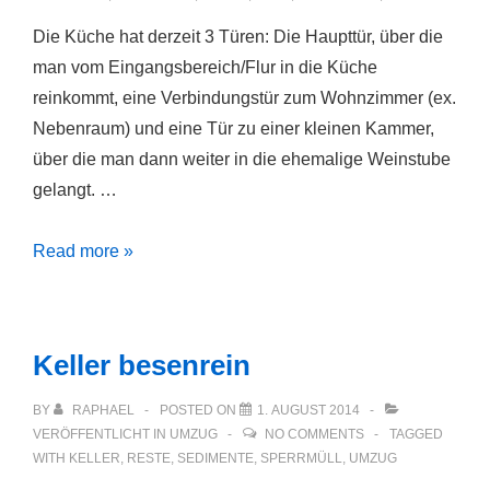
Die Küche hat derzeit 3 Türen: Die Haupttür, über die
man vom Eingangsbereich/Flur in die Küche
reinkommt, eine Verbindungstür zum Wohnzimmer (ex.
Nebenraum) und eine Tür zu einer kleinen Kammer,
über die man dann weiter in die ehemalige Weinstube
gelangt. …
3
Read more »
Türen
in
der
Keller besenrein
Küche
sind
BY
RAPHAEL
POSTED ON
1. AUGUST 2014
eine
VERÖFFENTLICHT IN
UMZUG
NO COMMENTS
TAGGED
WITH
KELLER
,
RESTE
,
SEDIMENTE
,
SPERRMÜLL
,
UMZUG
zuviel