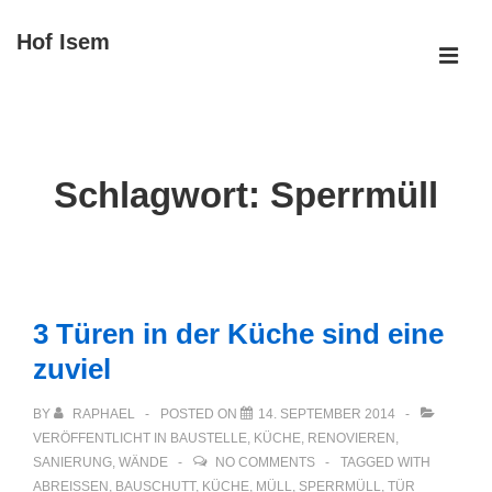
↓
Hof Isem
Zum
ME
Inhalt
Main
Navigation
Schlagwort:
Sperrmüll
3 Türen in der Küche sind eine
zuviel
BY
RAPHAEL
POSTED ON
14. SEPTEMBER 2014
VERÖFFENTLICHT IN
BAUSTELLE
,
KÜCHE
,
RENOVIEREN
,
SANIERUNG
,
WÄNDE
NO COMMENTS
TAGGED WITH
ABREISSEN
,
BAUSCHUTT
,
KÜCHE
,
MÜLL
,
SPERRMÜLL
,
TÜR