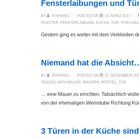
Fensterlaibungen und Tü
BY
RAPHAEL
POSTED ON
19. MÄRZ 2017
FENSTER
,
FENSTERLAIBUNG
,
KÜCHE
,
TÜR
,
TÜRLAIB
Gestern ging es weiter mit dem Verkleiden d
Niemand hat die Absicht
BY
RAPHAEL
POSTED ON
22. NOVEMBER 20
TAGGED WITH
MAUER
,
MAUERN
,
MÖRTEL
,
TÜR
… eine Mauer zu errichten. Tatsächlich wol
von der ehemaligen Weinstube Richtung Kü
3 Türen in der Küche sind