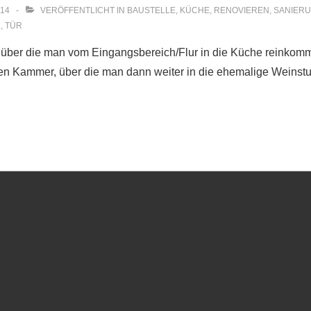
014
VERÖFFENTLICHT IN
BAUSTELLE
,
KÜCHE
,
RENOVIEREN
,
SANIER
L
,
TÜR
r, über die man vom Eingangsbereich/Flur in die Küche reinko
nen Kammer, über die man dann weiter in die ehemalige Weinst