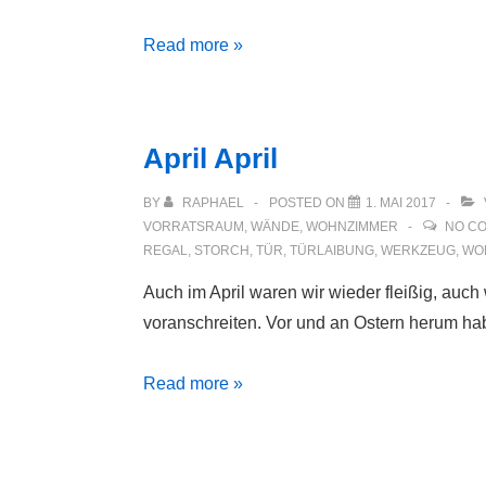
Verbindungstür
Read more »
Kinderzimmer
/
neues
April April
Bad
zugemauert
BY
RAPHAEL
POSTED ON
1. MAI 2017
VORRATSRAUM
,
WÄNDE
,
WOHNZIMMER
NO C
REGAL
,
STORCH
,
TÜR
,
TÜRLAIBUNG
,
WERKZEUG
,
WO
Auch im April waren wir wieder fleißig, auch
voranschreiten. Vor und an Ostern herum hab
April
Read more »
April