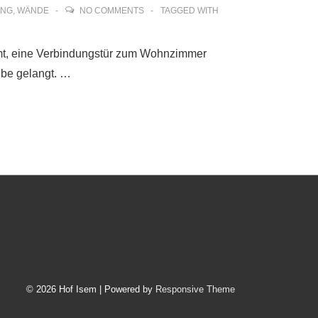
UNG
,
WÄNDE
NO COMMENTS
TAGGED WITH
mmt, eine Verbindungstür zum Wohnzimmer
ube gelangt. …
© 2026
Hof Isem
| Powered by
Responsive Theme