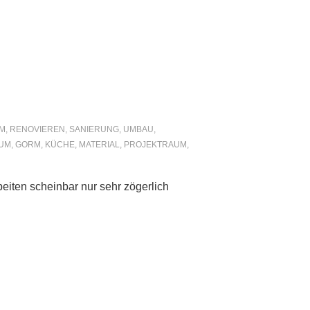
M
,
RENOVIEREN
,
SANIERUNG
,
UMBAU
,
UM
,
GORM
,
KÜCHE
,
MATERIAL
,
PROJEKTRAUM
,
beiten scheinbar nur sehr zögerlich
…