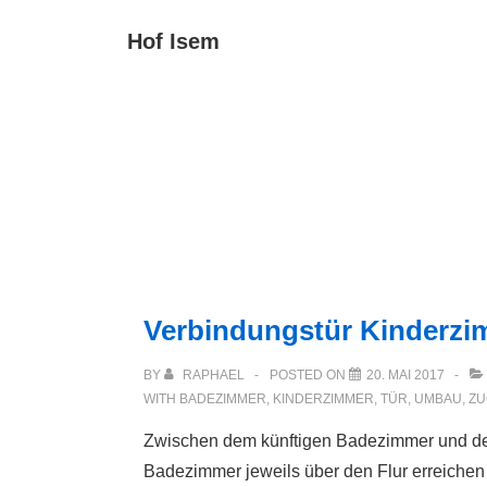
↓
Main
Hof Isem
Zum
Navigat
Inhalt
Verbindungstür Kinderzi
BY
RAPHAEL
POSTED ON
20. MAI 2017
WITH
BADEZIMMER
,
KINDERZIMMER
,
TÜR
,
UMBAU
,
ZU
Zwischen dem künftigen Badezimmer und dem
Badezimmer jeweils über den Flur erreichen