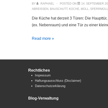
BY
RAPHAEL
POSTED ON
14. SEPTEMBER 2
ABREISSEN
,
BAUSCHUTT
,
KÜCHE
,
MÜLL
,
SPERRMÜL
Die Küche hat derzeit 3 Türen: Die Haupttü
(ex. Nebenraum) und eine Tür zu einer klei
3
Read more »
Türen
in
der
Küche
Rechtliches
sind
Impressum
eine
Haftungsausschluss (Disclaimer)
zuviel
Datenschutzerklärung
Blog-Verwaltung