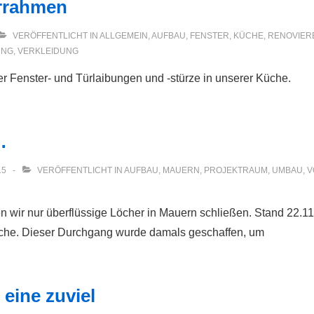
rrahmen
VERÖFFENTLICHT IN
ALLGEMEIN
,
AUFBAU
,
FENSTER
,
KÜCHE
,
RENOVIER
UNG
,
VERKLEIDUNG
er Fenster- und Türlaibungen und -stürze in unserer Küche.
…
15
VERÖFFENTLICHT IN
AUFBAU
,
MAUERN
,
PROJEKTRAUM
,
UMBAU
,
V
len wir nur überflüssige Löcher in Mauern schließen. Stand 22
che. Dieser Durchgang wurde damals geschaffen, um
 eine zuviel