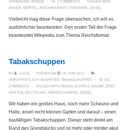
SANIERUNG
,
WÄNDE
2 COMMENTS
TAGGED WITH
MAUER
,
MÖRTEL
,
REICHSFORMAT
,
STANDARD
,
ZIEGEL
Vielleicht mag diese Frage überraschen, ich will es
ausführlicher beantworten. Den ersten Teil der Frage
beantwortet Wikipedia zum Thema Reichsformat:
Tabakschuppen
BY
LUCIA
POSTED ON
18. JUNI 2014
VERÖFFENTLICHT IN
GARTEN
,
TABAKSCHUPPEN
NO
COMMENTS
TAGGED WITH
ABRISS
,
ALTHOLZ
,
BÄUME
,
EFEU
,
GARTEN
,
RECYCLING
,
TABAKSCHUPPEN
,
ZIEGEL
Wir haben ein großes Haus, noch mehr Scheune und
Halle, einen recht kleinen Garten und darauf – einen
baufälligen Tabakschuppen. Dieser steht direkt am
Rand des Grundstücks und ist mehr oder minder akut