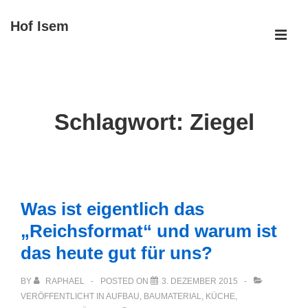
↓
Hof Isem
Zum
ME
Inhalt
Main
Navigation
Schlagwort:
Ziegel
Was ist eigentlich das
„Reichsformat“ und warum ist
das heute gut für uns?
BY
RAPHAEL
POSTED ON
3. DEZEMBER 2015
VERÖFFENTLICHT IN
AUFBAU
,
BAUMATERIAL
,
KÜCHE
,