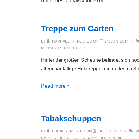
Bilder des Monats Juni 2014
Treppe zum Garten
BY
RAPHAEL
POSTED ON
24. JUNI 2014
KONSTRUKTION
,
TREPPE
Hinter der großen Scheune befindet sich noc
allem baufällige Holztreppe, die in den ca 
Treppe
Read more »
zum
Garten
Tabakschuppen
BY
LUCIA
POSTED ON
18. JUNI 2014
V
GARTEN
,
RECYCLING
,
TABAKSCHUPPEN
,
ZIEGEL