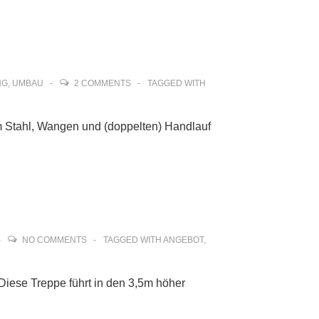
NG
,
UMBAU
2 COMMENTS
TAGGED WITH
m Stahl, Wangen und (doppelten) Handlauf
NO COMMENTS
TAGGED WITH
ANGEBOT
,
Diese Treppe führt in den 3,5m höher