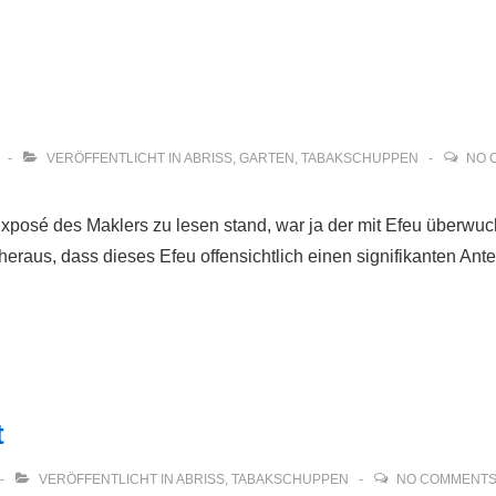
VERÖFFENTLICHT IN
ABRISS
,
GARTEN
,
TABAKSCHUPPEN
NO 
xposé des Maklers zu lesen stand, war ja der mit Efeu überwuc
eraus, dass dieses Efeu offensichtlich einen signifikanten Antei
t
VERÖFFENTLICHT IN
ABRISS
,
TABAKSCHUPPEN
NO COMMENT