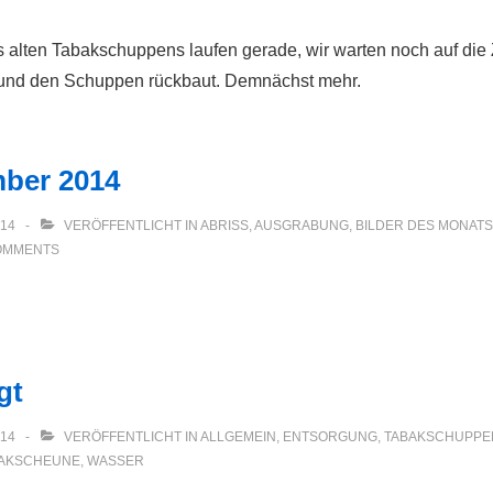
es alten Tabakschuppens laufen gerade, wir warten noch auf die 
und den Schuppen rückbaut. Demnächst mehr.
mber 2014
014
VERÖFFENTLICHT IN
ABRISS
,
AUSGRABUNG
,
BILDER DES MONATS
OMMENTS
gt
014
VERÖFFENTLICHT IN
ALLGEMEIN
,
ENTSORGUNG
,
TABAKSCHUPPE
AKSCHEUNE
,
WASSER