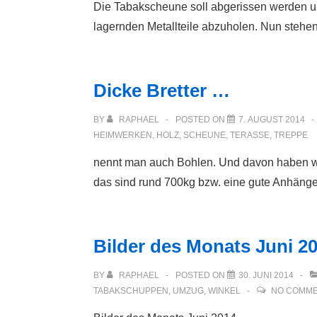
Die Tabakscheune soll abgerissen werden und
lagernden Metallteile abzuholen. Nun stehe
Dicke Bretter …
BY
RAPHAEL
POSTED ON
7. AUGUST 2014
HEIMWERKEN
,
HOLZ
,
SCHEUNE
,
TERASSE
,
TREPPE
nennt man auch Bohlen. Und davon haben wir
das sind rund 700kg bzw. eine gute Anhänge
Bilder des Monats Juni 2
BY
RAPHAEL
POSTED ON
30. JUNI 2014
TABAKSCHUPPEN
,
UMZUG
,
WINKEL
NO COMM