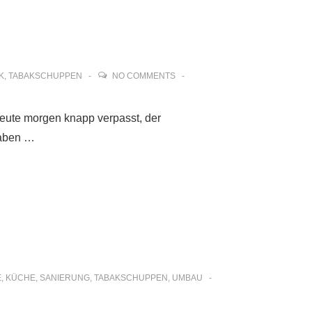
K
,
TABAKSCHUPPEN
NO COMMENTS
eute morgen knapp verpasst, der
haben …
E
,
KÜCHE
,
SANIERUNG
,
TABAKSCHUPPEN
,
UMBAU