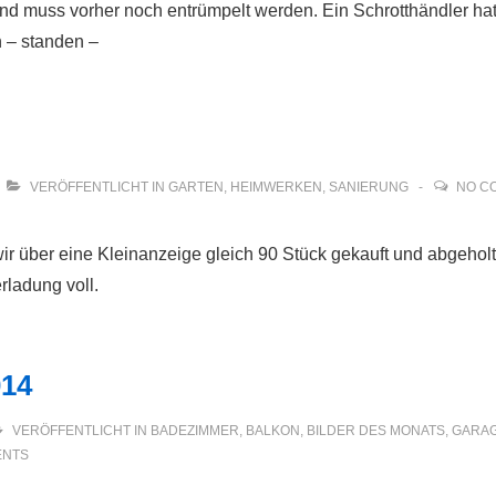
 muss vorher noch entrümpelt werden. Ein Schrotthändler hat si
n – standen –
VERÖFFENTLICHT IN
GARTEN
,
HEIMWERKEN
,
SANIERUNG
NO C
 über eine Kleinanzeige gleich 90 Stück gekauft und abgeholt
rladung voll.
014
VERÖFFENTLICHT IN
BADEZIMMER
,
BALKON
,
BILDER DES MONATS
,
GARA
ENTS