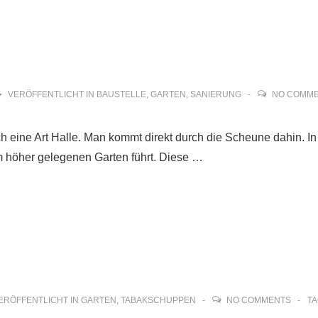
VERÖFFENTLICHT IN
BAUSTELLE
,
GARTEN
,
SANIERUNG
NO COMM
h eine Art Halle. Man kommt direkt durch die Scheune dahin. In 
3m höher gelegenen Garten führt. Diese …
ERÖFFENTLICHT IN
GARTEN
,
TABAKSCHUPPEN
NO COMMENTS
T