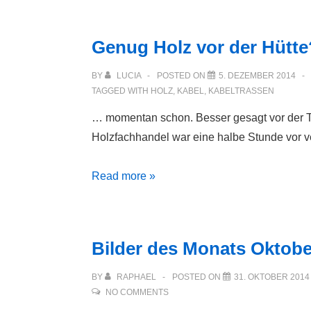
Genug Holz vor der Hütte
BY
LUCIA
POSTED ON
5. DEZEMBER 2014
TAGGED WITH
HOLZ
,
KABEL
,
KABELTRASSEN
… momentan schon. Besser gesagt vor der Tü
Holzfachhandel war eine halbe Stunde vor v
Genug
Read more »
Holz
vor
der
Bilder des Monats Oktobe
Hütte?
BY
RAPHAEL
POSTED ON
31. OKTOBER 2014
NO COMMENTS