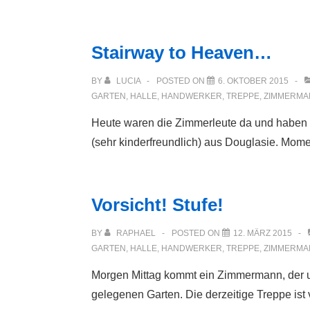
Stairway to Heaven…
BY
LUCIA
POSTED ON
6. OKTOBER 2015
GARTEN
,
HALLE
,
HANDWERKER
,
TREPPE
,
ZIMMERMA
Heute waren die Zimmerleute da und haben u
(sehr kinderfreundlich) aus Douglasie. Mom
Vorsicht! Stufe!
BY
RAPHAEL
POSTED ON
12. MÄRZ 2015
GARTEN
,
HALLE
,
HANDWERKER
,
TREPPE
,
ZIMMERMA
Morgen Mittag kommt ein Zimmermann, der un
gelegenen Garten. Die derzeitige Treppe ist v