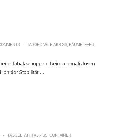
COMMENTS
TAGGED WITH
ABRISS
,
BÄUME
,
EFEU
,
herte Tabakschuppen. Beim alternativlosen
l an der Stabilität …
S
TAGGED WITH
ABRISS
,
CONTAINER
,