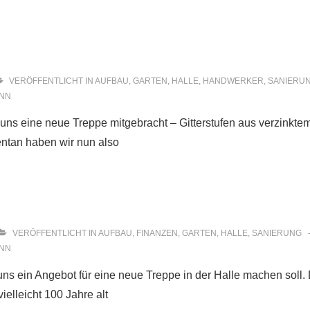
VERÖFFENTLICHT IN
AUFBAU
,
GARTEN
,
HALLE
,
HANDWERKER
,
SANIERU
NN
ns eine neue Treppe mitgebracht – Gitterstufen aus verzinkte
entan haben wir nun also
VERÖFFENTLICHT IN
AUFBAU
,
FINANZEN
,
GARTEN
,
HALLE
,
SANIERUNG
NN
s ein Angebot für eine neue Treppe in der Halle machen soll. 
ielleicht 100 Jahre alt