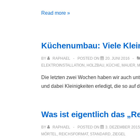
Küche
Read more »
und
Wohnzimmer
Küchenumbau: Viele Klein
BY
RAPHAEL
POSTED ON
20. JUNI 2016
ELEKTROINSTALLATION
,
HOLZBAU
,
KÜCHE
,
MAUER
,
M
Die letzten zwei Wochen haben wir auch unt
und dabei Kleinigkeiten erledigt, die so auf d
Was ist eigentlich das „R
BY
RAPHAEL
POSTED ON
3. DEZEMBER 2015
MÖRTEL
,
REICHSFORMAT
,
STANDARD
,
ZIEGEL