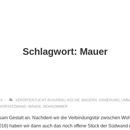
ion
Schlagwort:
Mauer
16
VERÖFFENTLICHT IN
AUFBAU
,
KÜCHE
,
MAUERN
,
SANIERUNG
,
UMB
VORSATZWAND
,
WÄNDE
,
WOHNZIMMER
sam Gestalt an. Nachdem wir die Verbindungstür zwischen W
016) haben wir dann auch das noch offene Stück der Südwand m