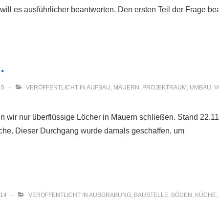
 will es ausführlicher beantworten. Den ersten Teil der Frage 
…
15
VERÖFFENTLICHT IN
AUFBAU
,
MAUERN
,
PROJEKTRAUM
,
UMBAU
,
V
len wir nur überflüssige Löcher in Mauern schließen. Stand 22
che. Dieser Durchgang wurde damals geschaffen, um
014
VERÖFFENTLICHT IN
AUSGRABUNG
,
BAUSTELLE
,
BÖDEN
,
KÜCHE
,