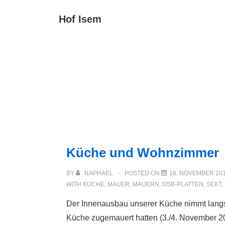
↓
Main
Hof Isem
Zum
Navigat
Inhalt
Küche und Wohnzimmer
BY
RAPHAEL
POSTED ON
16. NOVEMBER 20
WITH
KÜCHE
,
MAUER
,
MAUERN
,
OSB-PLATTEN
,
SEKT
,
Der Innenausbau unserer Küche nimmt lang
Küche zugemauert hatten (3./4. November 2