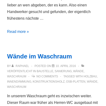
lieber an wen abgeben, der es kann. Also einen
Handwerker gesucht und gefunden, der eigentlich
frühestens nächste …
Mal
Read more »
schnell
…
Wände im Waschraum
BY
RAPHAEL
POSTED ON
10. APRIL 2016
VERÖFFENTLICHT IN
BAUSTELLE
,
SANIERUNG
,
WÄNDE
,
WASCHRAUM
NO COMMENTS
TAGGED WITH
HOLZBAU
,
INNENDÄMMUNG
,
KONSTRUKTIONSHOLZ
,
OSB-PLATTEN
,
WÄNDE
,
WASCHRAUM
In unserem Waschraum geht es inzwischen weiter.
Dieser Raum war früher als Herren-WC ausgebaut mit