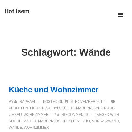
↓
Hof Isem
Zum
ME
Inhalt
Main
Navigation
Schlagwort:
Wände
Küche und Wohnzimmer
BY
RAPHAEL
POSTED ON
16. NOVEMBER 2016
VERÖFFENTLICHT IN
AUFBAU
,
KÜCHE
,
MAUERN
,
SANIERUNG
,
UMBAU
,
WOHNZIMMER
NO COMMENTS
TAGGED WITH
KÜCHE
,
MAUER
,
MAUERN
,
OSB-PLATTEN
,
SEKT
,
VORSATZWAND
,
WÄNDE
,
WOHNZIMMER