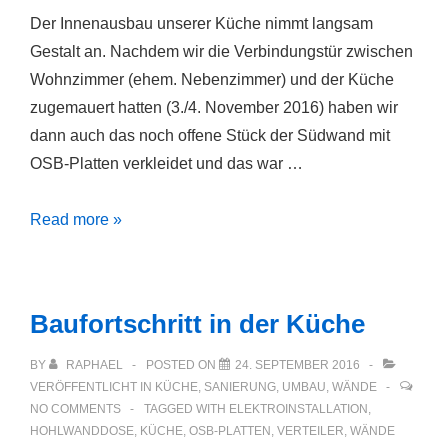
Der Innenausbau unserer Küche nimmt langsam
Gestalt an. Nachdem wir die Verbindungstür zwischen
Wohnzimmer (ehem. Nebenzimmer) und der Küche
zugemauert hatten (3./4. November 2016) haben wir
dann auch das noch offene Stück der Südwand mit
OSB-Platten verkleidet und das war …
Küche
Read more »
und
Wohnzimmer
Baufortschritt in der Küche
BY
RAPHAEL
POSTED ON
24. SEPTEMBER 2016
VERÖFFENTLICHT IN
KÜCHE
,
SANIERUNG
,
UMBAU
,
WÄNDE
NO COMMENTS
TAGGED WITH
ELEKTROINSTALLATION
,
HOHLWANDDOSE
,
KÜCHE
,
OSB-PLATTEN
,
VERTEILER
,
WÄNDE