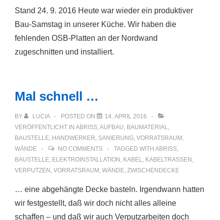
Stand 24. 9. 2016 Heute war wieder ein produktiver
Bau-Samstag in unserer Küche. Wir haben die
fehlenden OSB-Platten an der Nordwand
zugeschnitten und installiert.
Mal schnell …
BY
LUCIA
POSTED ON
14. APRIL 2016
VERÖFFENTLICHT IN
ABRISS
,
AUFBAU
,
BAUMATERIAL
,
BAUSTELLE
,
HANDWERKER
,
SANIERUNG
,
VORRATSRAUM
,
WÄNDE
NO COMMENTS
TAGGED WITH
ABRISS
,
BAUSTELLE
,
ELEKTROINSTALLATION
,
KABEL
,
KABELTRASSEN
,
VERPUTZEN
,
VORRATSRAUM
,
WÄNDE
,
ZWISCHENDECKE
… eine abgehängte Decke basteln. Irgendwann hatten
wir festgestellt, daß wir doch nicht alles alleine
schaffen – und daß wir auch Verputzarbeiten doch