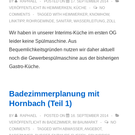
BY
RAPHAEL
POSTED ON
17. SEPTEMBER 2014
VERÖFFENTLICHT IN
HEIMWERKEN
,
KÜCHE
NO
COMMENTS
TAGGED WITH
HEIMWERKER
,
KNOWHOW
,
LINKTIPP
,
ROHRGEWINDE
,
SANITÄR
,
WASSERLEITUNG
,
ZOLL
Wir haben in unserer Interims-Küche im ersten OG
leider keine Spülmaschine. Aus
Bequemlichkeitsgründen nutzen wir daher aktuell
noch die Gewerbespülmaschine aus der bisherigen
Gastro-Küche.
Badezimmerplanung mit
Hornbach (Teil 1)
BY
RAPHAEL
POSTED ON
16. SEPTEMBER 2014
VERÖFFENTLICHT IN
BADEZIMMER
,
IM BAUMARKT
NO
COMMENTS
TAGGED WITH
ABWASSER
,
ANGEBOT
,