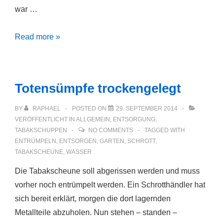
war …
Die
Read more »
Mauer
muss
weg!
Totensümpfe trockengelegt
BY
RAPHAEL
POSTED ON
29. SEPTEMBER 2014
VERÖFFENTLICHT IN
ALLGEMEIN
,
ENTSORGUNG
,
TABAKSCHUPPEN
NO COMMENTS
TAGGED WITH
ENTRÜMPELN
,
ENTSORGEN
,
GARTEN
,
SCHROTT
,
TABAKSCHEUNE
,
WASSER
Die Tabakscheune soll abgerissen werden und muss
vorher noch entrümpelt werden. Ein Schrotthändler hat
sich bereit erklärt, morgen die dort lagernden
Metallteile abzuholen. Nun stehen – standen –