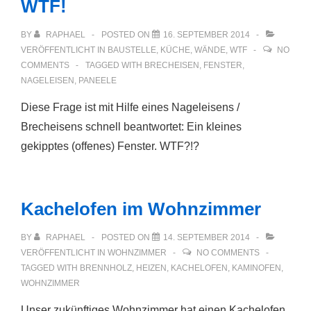
WTF!
BY
RAPHAEL
POSTED ON
16. SEPTEMBER 2014
VERÖFFENTLICHT IN
BAUSTELLE
,
KÜCHE
,
WÄNDE
,
WTF
NO
COMMENTS
TAGGED WITH
BRECHEISEN
,
FENSTER
,
NAGELEISEN
,
PANEELE
Diese Frage ist mit Hilfe eines Nageleisens /
Brecheisens schnell beantwortet: Ein kleines
gekipptes (offenes) Fenster. WTF?!?
Kachelofen im Wohnzimmer
BY
RAPHAEL
POSTED ON
14. SEPTEMBER 2014
VERÖFFENTLICHT IN
WOHNZIMMER
NO COMMENTS
TAGGED WITH
BRENNHOLZ
,
HEIZEN
,
KACHELOFEN
,
KAMINOFEN
,
WOHNZIMMER
Unser zukünftiges Wohnzimmer hat einen Kachelofen.