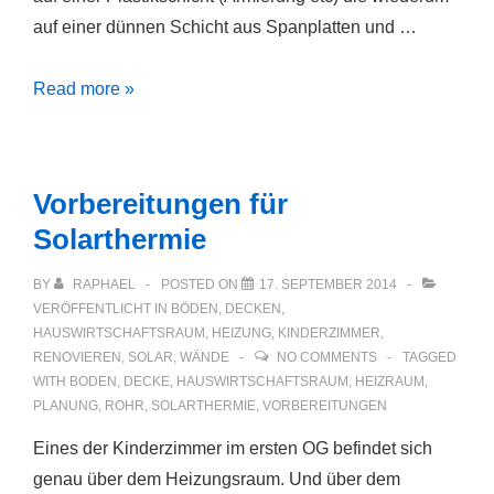
auf einer dünnen Schicht aus Spanplatten und …
Feuchtgebiete
Read more »
Vorbereitungen für
Solarthermie
BY
RAPHAEL
POSTED ON
17. SEPTEMBER 2014
VERÖFFENTLICHT IN
BÖDEN
,
DECKEN
,
HAUSWIRTSCHAFTSRAUM
,
HEIZUNG
,
KINDERZIMMER
,
RENOVIEREN
,
SOLAR
,
WÄNDE
NO COMMENTS
TAGGED
WITH
BODEN
,
DECKE
,
HAUSWIRTSCHAFTSRAUM
,
HEIZRAUM
,
PLANUNG
,
ROHR
,
SOLARTHERMIE
,
VORBEREITUNGEN
Eines der Kinderzimmer im ersten OG befindet sich
genau über dem Heizungsraum. Und über dem