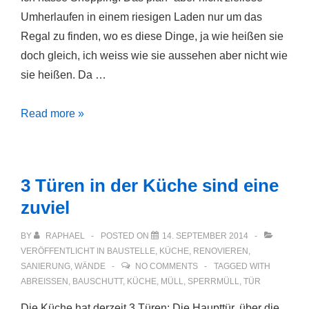
Umherlaufen in einem riesigen Laden nur um das
Regal zu finden, wo es diese Dinge, ja wie heißen sie
doch gleich, ich weiss wie sie aussehen aber nicht wie
sie heißen. Da …
Baumarkt
Read more »
3 Türen in der Küche sind eine
zuviel
BY
RAPHAEL
POSTED ON
14. SEPTEMBER 2014
VERÖFFENTLICHT IN
BAUSTELLE
,
KÜCHE
,
RENOVIEREN
,
SANIERUNG
,
WÄNDE
NO COMMENTS
TAGGED WITH
ABREISSEN
,
BAUSCHUTT
,
KÜCHE
,
MÜLL
,
SPERRMÜLL
,
TÜR
Die Küche hat derzeit 3 Türen: Die Haupttür, über die