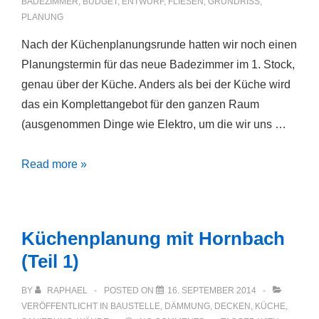
BADEZIMMER
,
BUDGET
,
ENTWURF
,
FLIESEN
,
GRUNDRISS
,
PLANUNG
Nach der Küchenplanungsrunde hatten wir noch einen
Planungstermin für das neue Badezimmer im 1. Stock,
genau über der Küche. Anders als bei der Küche wird
das ein Komplettangebot für den ganzen Raum
(ausgenommen Dinge wie Elektro, um die wir uns …
Badezimmerplanung
Read more »
mit
Hornbach
(Teil
Küchenplanung mit Hornbach
1)
(Teil 1)
BY
RAPHAEL
POSTED ON
16. SEPTEMBER 2014
VERÖFFENTLICHT IN
BAUSTELLE
,
DÄMMUNG
,
DECKEN
,
KÜCHE
,