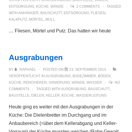
VERÖFFENTLICHT IN
AUSGRABUNG
,
BAUSTELLE
,
BÖDEN
,
ENTSORGUNG
,
KÜCHE
,
WÄNDE
2 COMMENTS
TAGGED
WITH
ANHÄNGER
,
BAUSCHUTT
,
ENTSORGUNG
,
FLIESEN
,
KALKPUTZ
,
MÖRTEL
,
MÜLL
… Fliesen, Mörtel und Putz. Das hatten wir heute
Ausgrabungen
BY
RAPHAEL
POSTED ON
23. SEPTEMBER 2014
VERÖFFENTLICHT IN
AUSGRABUNG
,
BADEZIMMER
,
BÖDEN
,
KÜCHE
,
RENOVIEREN
,
SANIERUNG
,
WÄNDE
,
WASSER
NO
COMMENTS
TAGGED WITH
AUSGRABUNG
,
BAUSCHUTT
,
BAUSTELLE
,
DIELEN
,
KELLER
,
KÜCHE
,
WASSERLEITUNG
Heute ging es weiter mit den Ausgrabungen in der
Küche: Die Dielenbretter im Durchgang und im
Anbaubereich (=über dem Kellerabgang und Keller-
Vorraum) der Küche mussten weichen (Rohe Gewalt