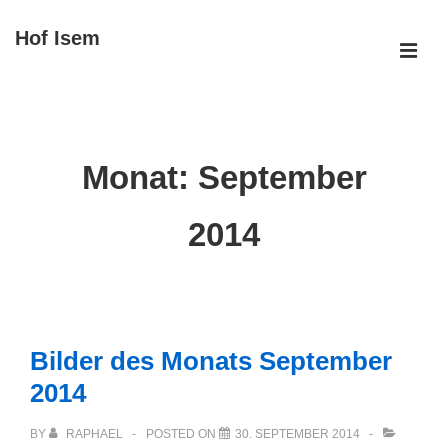
↓
Hof Isem
Zum
ME
Inhalt
Main
Navigation
Monat:
September
2014
Bilder des Monats September
2014
BY
RAPHAEL
POSTED ON
30. SEPTEMBER 2014