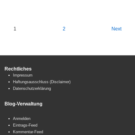
Seitennummerierung
1
2
Next
der
Beiträge
Rechtliches
Impressum
Haftungsausschluss (Disclaimer)
Datenschutzerklärung
Blog-Verwaltung
Anmelden
Eintrags-Feed
Kommentar-Feed