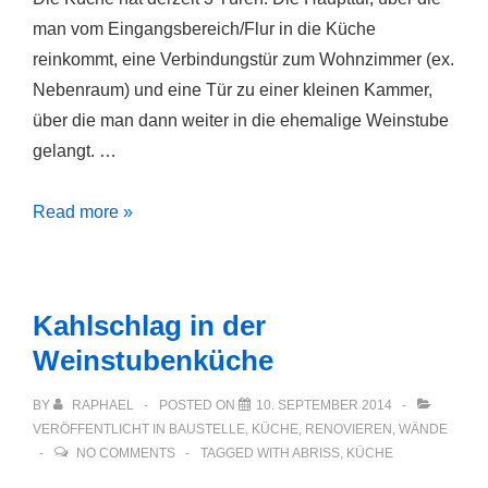
man vom Eingangsbereich/Flur in die Küche
reinkommt, eine Verbindungstür zum Wohnzimmer (ex.
Nebenraum) und eine Tür zu einer kleinen Kammer,
über die man dann weiter in die ehemalige Weinstube
gelangt. …
3
Read more »
Türen
in
der
Kahlschlag in der
Küche
Weinstubenküche
sind
eine
BY
RAPHAEL
POSTED ON
10. SEPTEMBER 2014
zuviel
VERÖFFENTLICHT IN
BAUSTELLE
,
KÜCHE
,
RENOVIEREN
,
WÄNDE
NO COMMENTS
TAGGED WITH
ABRISS
,
KÜCHE