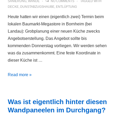
SANIERUNG
,
WÄNDE
NO COMMENTS
TAGGED WITH
DECKE
,
DUNSTABZUGSHAUBE
,
ENTLÜFTUNG
Heute hatten wir einen (eigentlich zwei) Termin beim
lokalen Baumarkt-Megastore in Bornheim (bei
Landau): Grobplanung einer neuen Küche zwecks
Angebotserstellung. Das Angebot sollte bis
kommenden Donnerstag vorliegen. Wir werden sehen
was da zusammenkommt. Eine feste Koordinate in
dieser Küche ist …
Küchenplanung
Read more »
mit
Hornbach
(Teil
Was ist eigentlich hinter diesen
1)
Wandpaneelen im Durchgang?