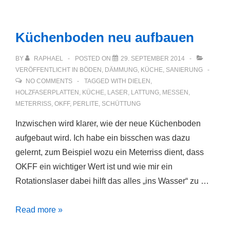
Küchenboden neu aufbauen
BY
RAPHAEL
POSTED ON
29. SEPTEMBER 2014
VERÖFFENTLICHT IN
BÖDEN
,
DÄMMUNG
,
KÜCHE
,
SANIERUNG
NO COMMENTS
TAGGED WITH
DIELEN
,
HOLZFASERPLATTEN
,
KÜCHE
,
LASER
,
LATTUNG
,
MESSEN
,
METERRISS
,
OKFF
,
PERLITE
,
SCHÜTTUNG
Inzwischen wird klarer, wie der neue Küchenboden
aufgebaut wird. Ich habe ein bisschen was dazu
gelernt, zum Beispiel wozu ein Meterriss dient, dass
OKFF ein wichtiger Wert ist und wie mir ein
Rotationslaser dabei hilft das alles „ins Wasser“ zu …
Küchenboden
Read more »
neu