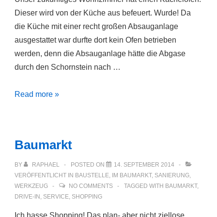
Dieser wird von der Küche aus befeuert. Wurde! Da
die Küche mit einer recht großen Absauganlage
ausgestattet war durfte dort kein Ofen betrieben
werden, denn die Absauganlage hätte die Abgase
durch den Schornstein nach …
Kachelofen
Read more »
im
Wohnzimmer
Baumarkt
BY
RAPHAEL
POSTED ON
14. SEPTEMBER 2014
VERÖFFENTLICHT IN
BAUSTELLE
,
IM BAUMARKT
,
SANIERUNG
,
WERKZEUG
NO COMMENTS
TAGGED WITH
BAUMARKT
,
DRIVE-IN
,
SERVICE
,
SHOPPING
Ich hasse Shopping! Das plan- aber nicht ziellose