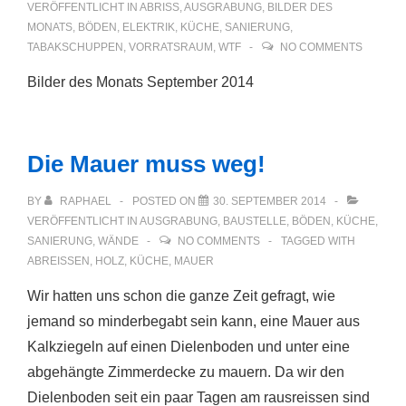
VERÖFFENTLICHT IN
ABRISS
,
AUSGRABUNG
,
BILDER DES
MONATS
,
BÖDEN
,
ELEKTRIK
,
KÜCHE
,
SANIERUNG
,
TABAKSCHUPPEN
,
VORRATSRAUM
,
WTF
NO COMMENTS
Bilder des Monats September 2014
Die Mauer muss weg!
BY
RAPHAEL
POSTED ON
30. SEPTEMBER 2014
VERÖFFENTLICHT IN
AUSGRABUNG
,
BAUSTELLE
,
BÖDEN
,
KÜCHE
,
SANIERUNG
,
WÄNDE
NO COMMENTS
TAGGED WITH
ABREISSEN
,
HOLZ
,
KÜCHE
,
MAUER
Wir hatten uns schon die ganze Zeit gefragt, wie
jemand so minderbegabt sein kann, eine Mauer aus
Kalkziegeln auf einen Dielenboden und unter eine
abgehängte Zimmerdecke zu mauern. Da wir den
Dielenboden seit ein paar Tagen am rausreissen sind