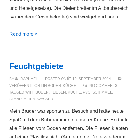
und Hebelgesetze). Die Dielenbretter im Altbaubereich
(=über dem Gewölbekeller) sind weitgehend noch …
Ausgrabungen
Read more »
Feuchtgebiete
BY
RAPHAEL
POSTED ON
19. SEPTEMBER 2014
VERÖFFENTLICHT IN
BÖDEN
,
KÜCHE
NO COMMENTS
TAGGED WITH
BODEN
,
FLIESEN
,
KÜCHE
,
PVC
,
SCHIMMEL
,
SPANPLATTEN
,
WASSER
Mein Bruder war spontan zu Besuch und hatte heute
Spaß mit dem Bohrhammer in unserer Küche: Er durfte
alle Fliesen vom Boden entfernen. Die Fliesen klebten
auf einer Plastikschicht (Armierung etc) die wiederum